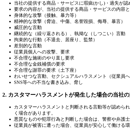
当社の提供する商品・サービスに瑕疵(かし)・過失が
要求の内容が、当社の提供する商品・サービスの内容と
身体的な攻撃（接触、暴力等）
精神的な攻撃（脅迫、中傷、名誉毀損、侮辱、暴言）
威圧的な言動
継続的な（繰り返される）、執拗な（しつこい）言動
拘束的な行動（不退去、居座り、監禁）
差別的な言動
従業員個人への攻撃、要求
不合理な施術のやり直し要求
不合理な金銭補償の要求
不合理な謝罪の要求（土下座）
わいせつな言動、セクシュアルハラスメント（従業員へ
SNS等への不当な書き込み、脅し
2. カスタマーハラスメントが発生した場合の当社
カスタマーハラスメントと判断される言動等が認められ
く場合があります。
悪質なものや犯罪行為と判断した場合は、警察や弁護士
従業員が被害に遭った場合、従業員が安心して働ける環