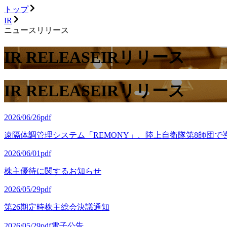
トップ
IR
ニュースリリース
IR RELEASE
IRリリース
IR RELEASE
IRリリース
2026/06/26
pdf
遠隔体調管理システム「REMONY」、陸上自衛隊第8師団で
2026/06/01
pdf
株主優待に関するお知らせ
2026/05/29
pdf
第26期定時株主総会決議通知
2026/05/29
pdf
電子公告