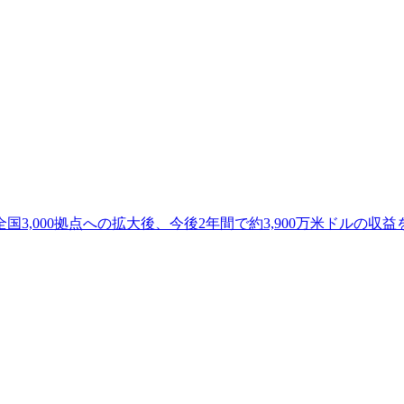
開始 全国3,000拠点への拡大後、今後2年間で約3,900万米ドルの収