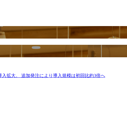
導入拡大。 追加発注により導入規模は初回比約3倍へ