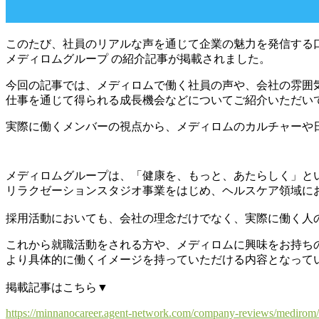
このたび、社員のリアルな声を通じて企業の魅力を発信する口
メディロムグループ の紹介記事が掲載されました。
今回の記事では、メディロムで働く社員の声や、会社の雰囲
仕事を通じて得られる成長機会などについてご紹介いただい
実際に働くメンバーの視点から、メディロムのカルチャーや
メディロムグループは、「健康を、もっと、あたらしく」と
リラクゼーションスタジオ事業をはじめ、ヘルスケア領域に
採用活動においても、会社の理念だけでなく、実際に働く人
これから就職活動をされる方や、メディロムに興味をお持ち
より具体的に働くイメージを持っていただける内容となって
掲載記事はこちら▼
https://minnanocareer.agent-network.com/company-reviews/medirom/