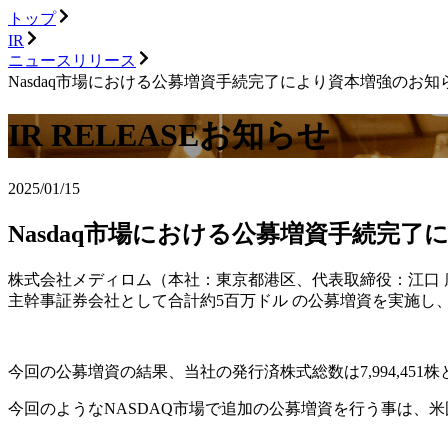
トップ
IR
ニュースリリース
Nasdaq市場における公募増資手続完了により資本増強のお知
IR RELEASE
お知らせ
2025/01/15
Nasdaq市場における公募増資手続完
株式会社メディロム（本社：東京都港区、代表取締役：江口 康二、米国N
主幹事証券会社として合計約5百万ドル の公募増資を実施し、
今回の公募増資の結果、当社の発行済株式総数は7,994,451株とな
今回のようなNASDAQ市場で追加の公募増資を行う事は、