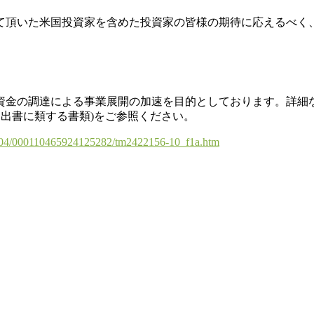
て頂いた米国投資家を含めた投資家の皆様の期待に応えるべく
資金の調達による事業展開の加速を目的としております。詳細
券届出書に類する書類)をご参照ください。
9704/000110465924125282/tm2422156-10_f1a.htm